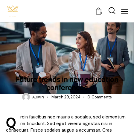
0
CONFERENCE
Future trends in new education
conferences
ADMIN
March 29, 2024
0
Comments
Q
roin faucibus nec mauris a sodales, sed elementum
mi tincidunt. Sed eget viverra egestas nisi in
consequat. Fusce sodales augue a accumsan. Cras