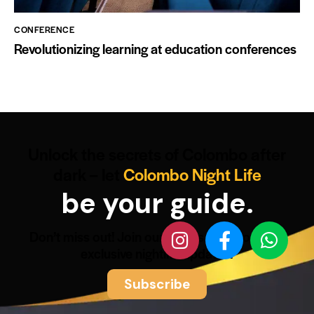
CONFERENCE
Revolutionizing learning at education conferences
Unlock the secrets of Colombo after
dark – let
Colombo Night Life
be your guide.
Don’t miss out! Join our WhatsApp group for
exclusive nightlife updates.
Subscribe