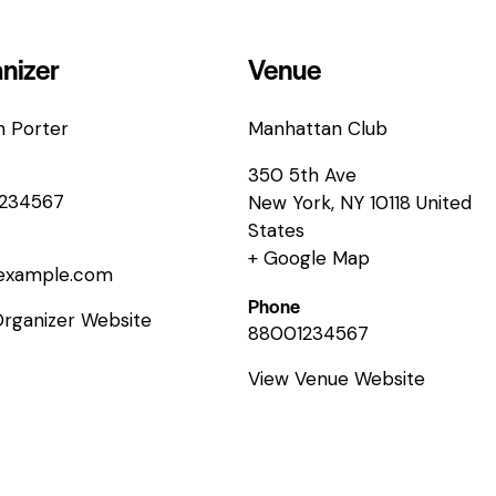
nizer
Venue
n Porter
Manhattan Club
350 5th Ave
234567
New York
,
NY
10118
United
States
+ Google Map
example.com
Phone
Organizer Website
88001234567
View Venue Website