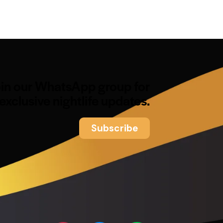
oin our WhatsApp group for
exclusive nightlife updates.
Subscribe