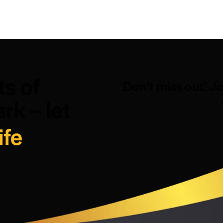
ts of
Don’t miss out! J
rk – let
ife