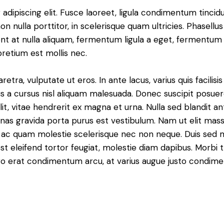
dipiscing elit. Fusce laoreet, ligula condimentum tincidu
n nulla porttitor, in scelerisque quam ultricies. Phasellus
t at nulla aliquam, fermentum ligula a eget, fermentum 
pretium est mollis nec.
ra, vulputate ut eros. In ante lacus, varius quis facilisis 
 a cursus nisl aliquam malesuada. Donec suscipit posuere 
it, vitae hendrerit ex magna et urna. Nulla sed blandit a
enas gravida porta purus est vestibulum. Nam ut elit mas
que ac quam molestie scelerisque nec non neque. Duis sed
st eleifend tortor feugiat, molestie diam dapibus. Morbi tr
libero erat condimentum arcu, at varius augue justo condim