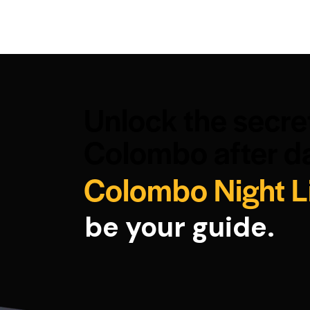
Unlock the secre
Colombo after da
Colombo Night L
be your guide.