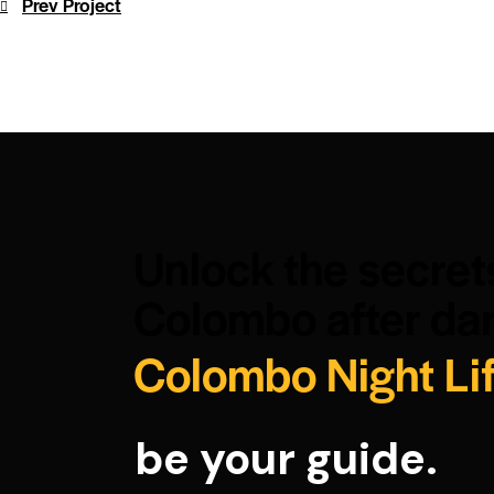
Prev Project
Unlock the secret
Colombo after dar
Colombo Night Li
be your guide.