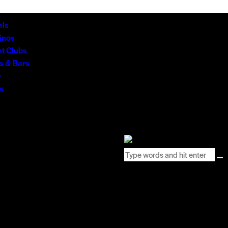
els
inos
ht Clubs
s & Bars
y
s
0 items
-
රු0.00
0