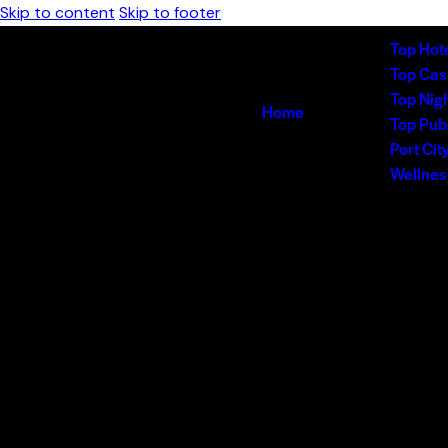
Skip to content
Skip to footer
Top Hot
Top Cas
Top Nig
Home
Top Pub
Port Cit
Wellnes