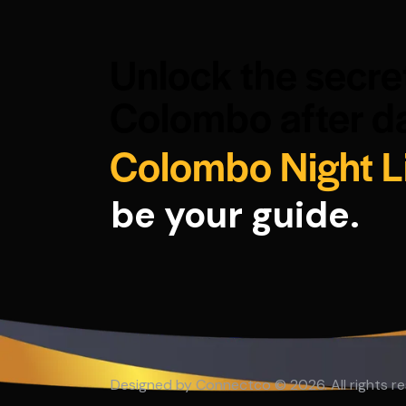
Unlock the secre
Colombo after da
Colombo Night L
be your guide.
Designed by
Connectco
© 2026. All rights r