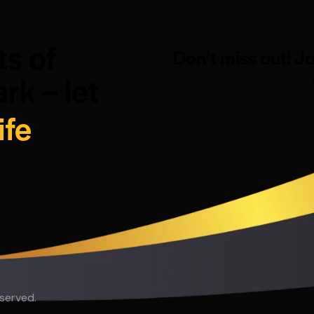
ts of
Don’t miss out! J
rk – let
ife
eserved.