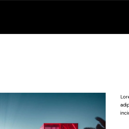
Top Casinos
Top Night Clubs
Top Pubs & Bars
Port C
Lor
adi
inc