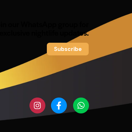
oin our WhatsApp group for
exclusive nightlife updates.
Subscribe