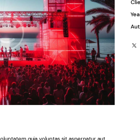
Cli
Yea
Aut
oluptatem quia voluptas sit aspernatur aut