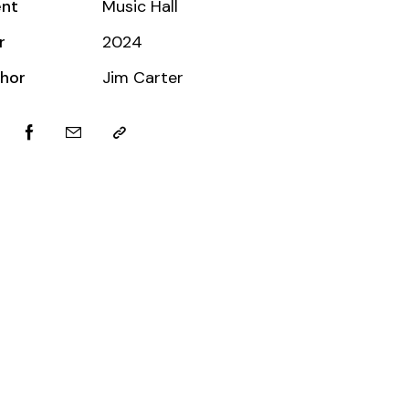
ent
Music Hall
r
2024
hor
Jim Carter