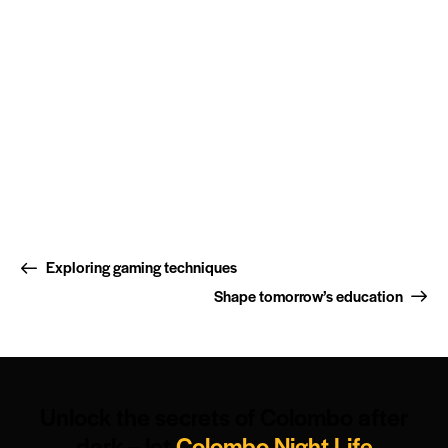
Exploring gaming techniques
Shape tomorrow’s education
Unlock the secrets of Colombo after
dark – let
Colombo Night Life